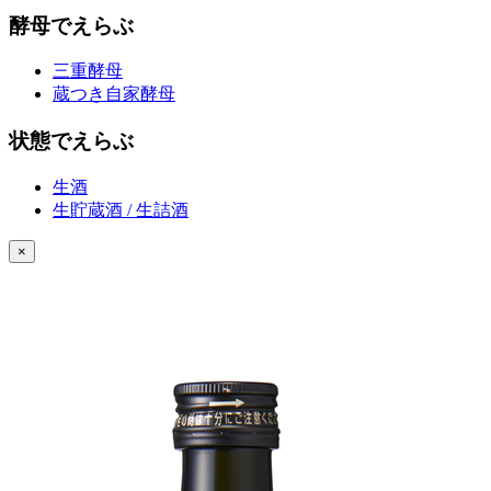
酵母でえらぶ
三重酵母
蔵つき自家酵母
状態でえらぶ
生酒
生貯蔵酒 / 生詰酒
×