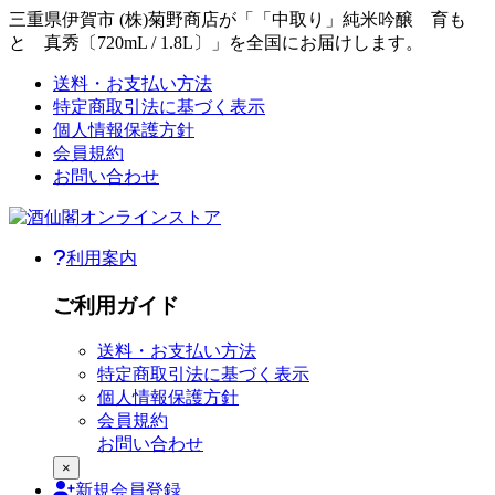
三重県伊賀市 (株)菊野商店が「「中取り」純米吟醸 育も
と 真秀〔720mL / 1.8L〕」を全国にお届けします。
本文へジャンプ
送料・お支払い方法
ご利用ガイド
特定商取引法に基づく表示
個人情報保護方針
会員規約
お問い合わせ
利用案内
ご利用メニュー
ご利用ガイド
送料・お支払い方法
特定商取引法に基づく表示
個人情報保護方針
会員規約
お問い合わせ
×
新規
会員登録