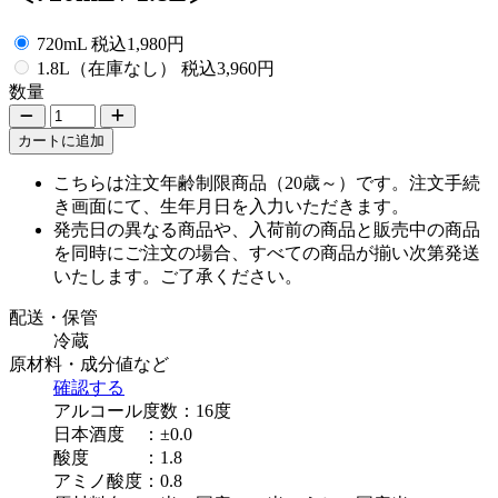
ご注文フォーム
720mL
税込
1,980円
1.8L
（在庫なし）
税込
3,960円
数量
1つ減らす
1つ増やす
カートに追加
ご注意
こちらは注文年齢制限商品（20歳～）です。注文手続
き画面にて、生年月日を入力いただきます。
発売日の異なる商品や、入荷前の商品と販売中の商品
を同時にご注文の場合、すべての商品が揃い次第発送
いたします。
ご了承ください。
配送・保管
商品のご案内
冷蔵
原材料・成分値など
確認する
アルコール度数：16度
日本酒度 ：±0.0
酸度 ：1.8
アミノ酸度：0.8