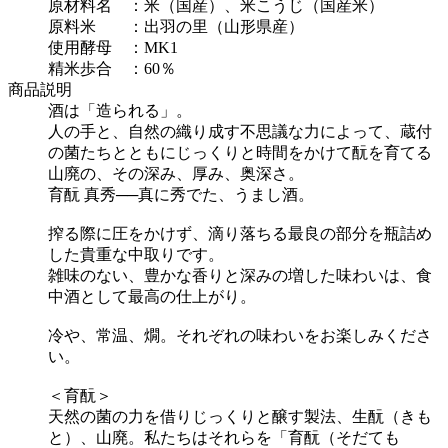
原材料名 ：米（国産）、米こうじ（国産米）
原料米 ：出羽の里（山形県産）
使用酵母 ：MK1
精米歩合 ：60％
商品説明
酒は「造られる」。
人の手と、自然の織り成す不思議な力によって、蔵付
の菌たちとともにじっくりと時間をかけて酛を育てる
山廃の、その深み、厚み、奥深さ。
育酛 真秀──真に秀でた、うまし酒。
搾る際に圧をかけず、滴り落ちる最良の部分を瓶詰め
した貴重な中取りです。
雑味のない、豊かな香りと深みの増した味わいは、食
中酒として最高の仕上がり。
冷や、常温、燗。それぞれの味わいをお楽しみくださ
い。
＜育酛＞
天然の菌の力を借りじっくりと醸す製法、生酛（きも
と）、山廃。私たちはそれらを「育酛（そだても