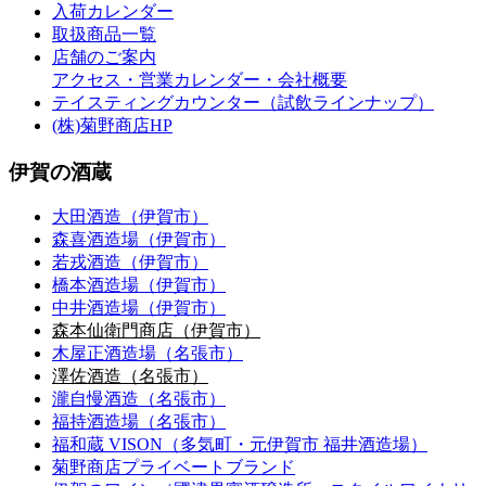
入荷カレンダー
取扱商品一覧
店舗のご案内
アクセス・営業カレンダー・会社概要
テイスティングカウンター（試飲ラインナップ）
(株)菊野商店HP
伊賀の酒蔵
大田酒造（伊賀市）
森喜酒造場（伊賀市）
若戎酒造（伊賀市）
橋本酒造場（伊賀市）
中井酒造場（伊賀市）
森本仙衛門商店（伊賀市）
木屋正酒造場（名張市）
澤佐酒造（名張市）
瀧自慢酒造（名張市）
福持酒造場（名張市）
福和蔵
VISON
（多気町・元伊賀市 福井酒造場）
菊野商店
プライベートブランド