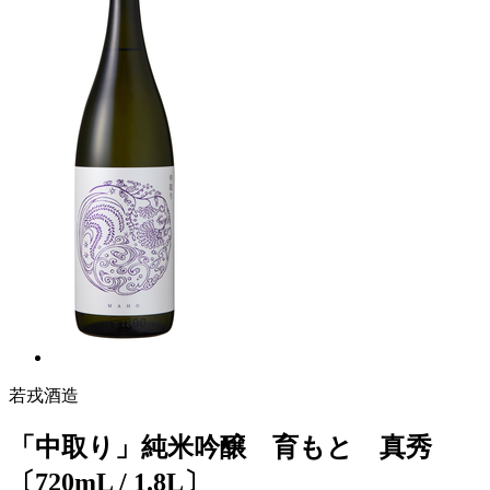
若戎酒造
「中取り」純米吟醸 育もと 真秀
〔720mL / 1.8L〕