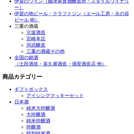
伊賀のワイン
（國津果實酒醸造所・スタイルワイナリ
ー）
伊賀の地ビール・
クラフトジン
（エール工房・火の谷
ビール 他）
三重の酒蔵
元坂酒造
宮崎本店
河武醸造
三重の酒蔵その他
全国の銘酒
（土田酒造・喜久盛酒造・浦里酒造店 他）
商品カテゴリー
ギフトボックス
アイシングクッキーセット
日本酒
純米大吟醸酒
大吟醸酒
純米吟醸酒
吟醸酒
特別純米酒