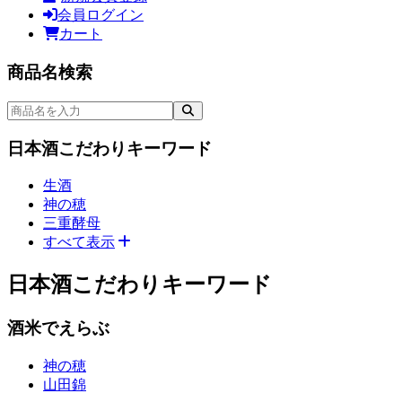
会員
ログイン
カート
商品をさがす（1）
商品名検索
検索
日本酒こだわりキーワード
生酒
神の穂
三重酵母
すべて表示
次のメニューへジャンプ
日本酒こだわりキーワード
酒米でえらぶ
神の穂
山田錦