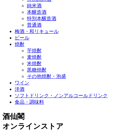
純米酒
本醸造酒
特別本醸造酒
普通酒
梅酒・和リキュール
ビール
焼酎
芋焼酎
麦焼酎
米焼酎
黒糖焼酎
その他焼酎・泡盛
ワイン
洋酒
ソフトドリンク・ノンアルコールドリンク
食品・調味料
酒仙閣
オンラインストア