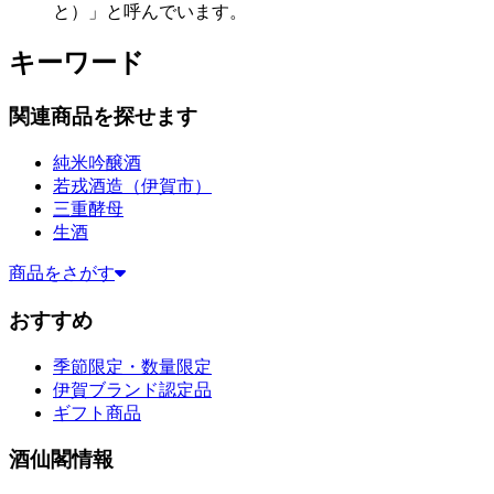
と）」と呼んでいます。
キーワード
関連商品を探せます
純米吟醸酒
若戎酒造（伊賀市）
三重酵母
生酒
商品をさがす
商品をさがす（2）
おすすめ
季節限定・数量限定
伊賀ブランド認定品
ギフト商品
酒仙閣情報