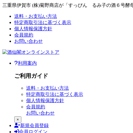
三重県伊賀市 (株)菊野商店が「すっぴん るみ子の酒６号酵母〔7
本文へジャンプ
送料・お支払い方法
ご利用ガイド
特定商取引法に基づく表示
個人情報保護方針
会員規約
お問い合わせ
利用案内
ご利用メニュー
ご利用ガイド
送料・お支払い方法
特定商取引法に基づく表示
個人情報保護方針
会員規約
お問い合わせ
×
新規
会員登録
会員
ログイン