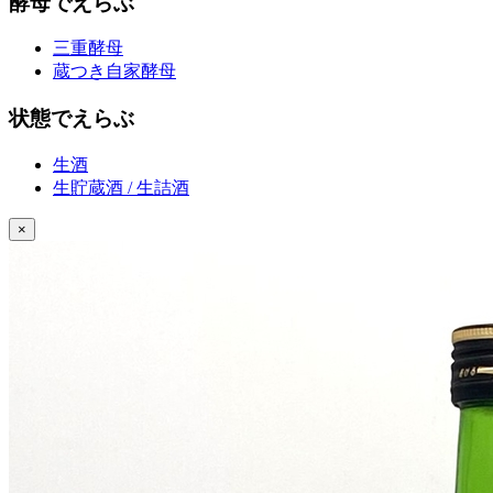
酵母でえらぶ
三重酵母
蔵つき自家酵母
状態でえらぶ
生酒
生貯蔵酒 / 生詰酒
×