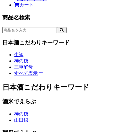
カート
商品をさがす（1）
商品名検索
検索
日本酒こだわりキーワード
生酒
神の穂
三重酵母
すべて表示
次のメニューへジャンプ
日本酒こだわりキーワード
酒米でえらぶ
神の穂
山田錦