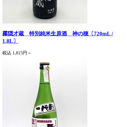
霧隠才蔵 特別純米生原酒 神の穂〔720mL /
1.8L〕
税込
1,815円～