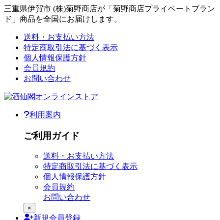
三重県伊賀市 (株)菊野商店が「菊野商店プライベートブラン
ド」商品を全国にお届けします。
本文へジャンプ
送料・お支払い方法
ご利用ガイド
特定商取引法に基づく表示
個人情報保護方針
会員規約
お問い合わせ
利用案内
ご利用メニュー
ご利用ガイド
送料・お支払い方法
特定商取引法に基づく表示
個人情報保護方針
会員規約
お問い合わせ
×
新規
会員登録