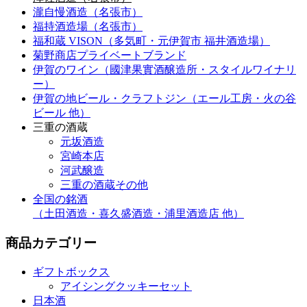
瀧自慢酒造（名張市）
福持酒造場（名張市）
福和蔵
VISON
（多気町・元伊賀市 福井酒造場）
菊野商店
プライベートブランド
伊賀のワイン
（國津果實酒醸造所・スタイルワイナリ
ー）
伊賀の地ビール・
クラフトジン
（エール工房・火の谷
ビール 他）
三重の酒蔵
元坂酒造
宮崎本店
河武醸造
三重の酒蔵その他
全国の銘酒
（土田酒造・喜久盛酒造・浦里酒造店 他）
商品カテゴリー
ギフトボックス
アイシングクッキーセット
日本酒