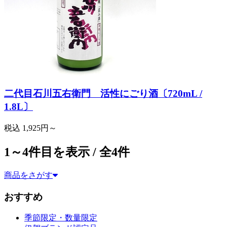
二代目石川五右衛門 活性にごり酒〔720mL /
1.8L〕
税込
1,925円～
1～4件目を表示 / 全4件
商品をさがす
商品をさがす（2）
おすすめ
季節限定・数量限定