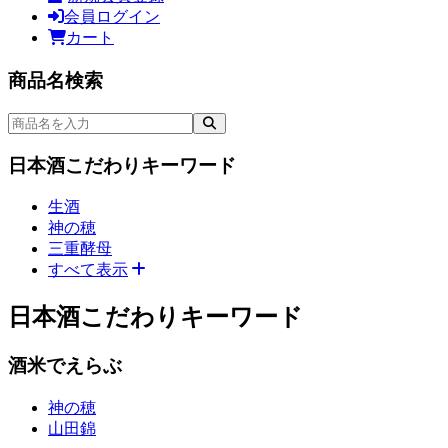
会員
ログイン
カート
商品をさがす（1）
商品名検索
検索
日本酒こだわりキーワード
生酒
神の穂
三重酵母
すべて表示
次のメニューへジャンプ
日本酒こだわりキーワード
酒米でえらぶ
神の穂
山田錦