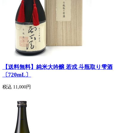
【送料無料】純米大吟醸 若戎 斗瓶取り雫酒
〔720mL〕
税込
11,000円