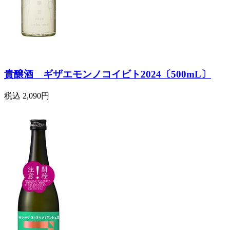
貴醸酒 ギザエモンノコイビト2024〔500mL〕
税込
2,090円