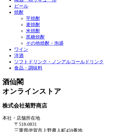
ビール
焼酎
芋焼酎
麦焼酎
米焼酎
黒糖焼酎
その他焼酎・泡盛
ワイン
洋酒
ソフトドリンク・ノンアルコールドリンク
食品・調味料
酒仙閣
オンラインストア
株式会社菊野商店
本社・店舗所在地
〒518-0831
三重県伊賀市上野農人町459番地