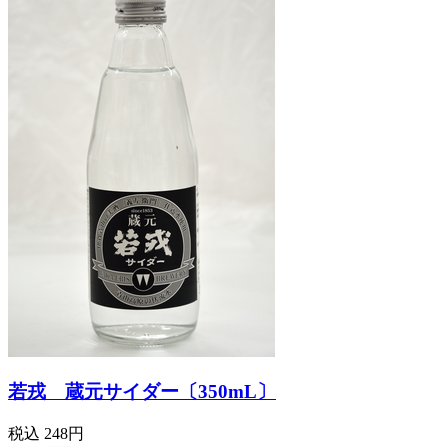
若戎 蔵元サイダー〔350mL〕
税込
248円